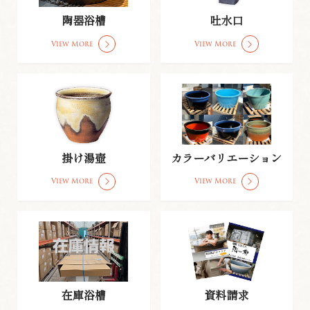
陶器浴槽
吐水口
View More
View More
掛け湯壺
カラーバリエーション
View More
View More
在庫浴槽
資料請求