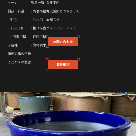
ホーム
製品一覧
会社案内
製品・料金
- 陶器浴槽
丸元製陶につきまして
- HI-01
- 吐水口
お知らせ
- HI-01TB
- 掛け湯壺
プライバシーポリシー
- 小判型浴槽
- 在庫浴槽
お問い合わせ
お色味
- 資料請求
陶器浴槽の特徴
こだわりの製法
資料請求