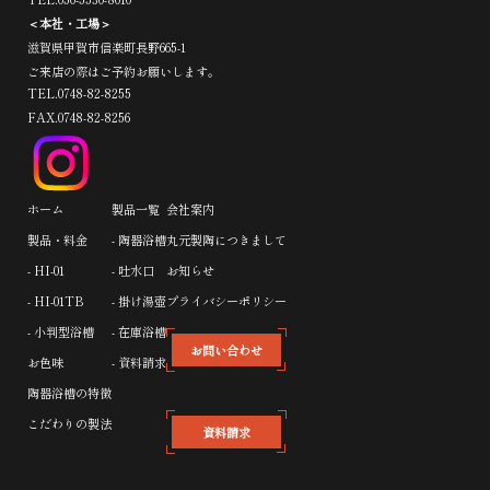
＜本社・工場＞
滋賀県甲賀市信楽町長野665-1
ご来店の際はご予約お願いします。
TEL.0748-82-8255
FAX.0748-82-8256
ホーム
製品一覧
会社案内
製品・料金
- 陶器浴槽
丸元製陶につきまして
- HI-01
- 吐水口
お知らせ
- HI-01TB
- 掛け湯壺
プライバシーポリシー
- 小判型浴槽
- 在庫浴槽
お問い合わせ
お色味
- 資料請求
陶器浴槽の特徴
こだわりの製法
資料請求