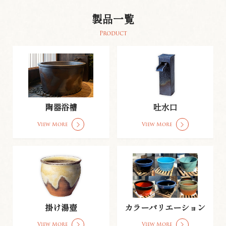
製品一覧
Product
陶器浴槽
吐水口
View More
View More
掛け湯壺
カラーバリエーション
View More
View More